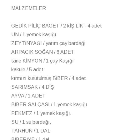
İLETIŞIM
İNSAN KAYNAKLARI
MALZEMELER
TARIFLERIMIZ
BAYILERIMIZ
BILGI TOPLUMU
HIZMETLERI
BAYI GIRIŞI
GEDİK PİLİÇ BAGET / 2 kİŞİLİK - 4 adet
UN / 1 yemek kaşığı
ZEYTİNYAĞI / yarım çay bardağı
ARPACIK SOĞAN / 6 ADET
tane KİMYON / 1 çay Kaşığı
kakule / 5 adet
kırmızı kurutulmuş BİBER / 4 adet
SARIMSAK / 4 DİŞ
AYVA / 1 ADET
BİBER SALÇASI / 1 yemek kaşığı
PEKMEZ / 1 yemek kaşığı.
SU / 1 su bardağı.
TARHUN / 1 DAL
BİBERİYE / 1 dal