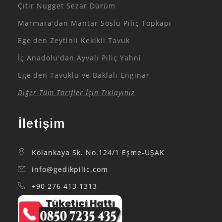
Çıtır Nugget Sezar Dürüm
Marmara'dan Mantar Soslu Piliç Topkapı
Ege'den Zeytinli Kekikli Tavuk
İç Anadolu'dan Ayvalı Piliç Yahni
Ege'den Tavuklu ve Baklalı Enginar
Diğer Tüm Tarifler İçin Tıklayınız
İletişim
Kolankaya Sk. No.124/1 Eşme-UŞAK
info@gedikpilic.com
+90 276 413 1313